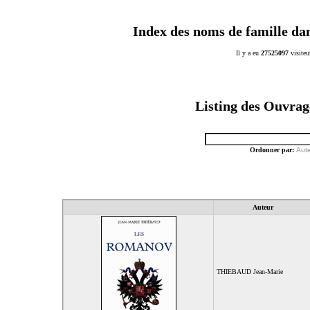
Index des noms de famille da
Il y a eu
27525097
visiteu
Listing des Ouvra
Ordonner par:
Aut
Auteur
THIEBAUD Jean-Marie