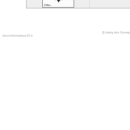
[
Listing des Ouvra
atout-informatique25.fr