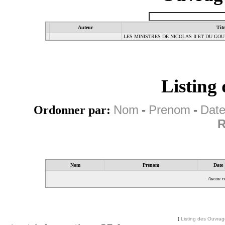
Auteur
Titr
LES MINISTRES DE NICOLAS II ET DU G
Listing
Ordonner par:
Nom
-
Prenom
-
Date
R
Nom
Prenom
Date
Aucun ré
[
Listing des Ouvra