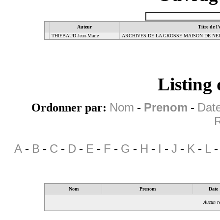
Auteur
Titre de l
THIEBAUD Jean-Marie
ARCHIVES DE LA GROSSE MAISON DE NE
Listing
Ordonner par:
Nom
-
Prenom
-
Date
R
A
-
B
-
C
-
D
-
E
-
F
-
G
-
H
-
I
-
J
-
K
-
L
Nom
Prenom
Date
Aucun ré