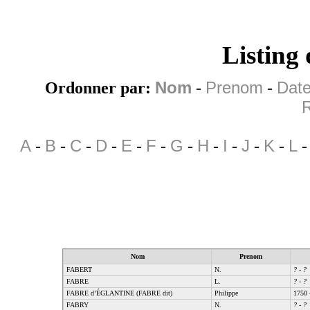
Listing
Ordonner par:
Nom
-
Prenom
-
Date
R
A
-
B
-
C
-
D
-
E
-
F
-
G
-
H
-
I
-
J
-
K
-
L
Nom
Prenom
FABERT
N.
?
-
?
FABRE
L.
?
-
?
FABRE d’ÉGLANTINE (FABRE dit)
Philippe
1750 
FABRY
N.
?
-
?