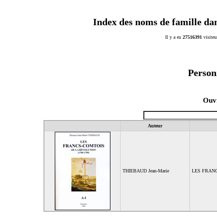
Index des noms de famille da
Il y a eu
27516391
visiteu
Person
Ouvr
Auteur
THIEBAUD Jean-Marie
LES FRANC