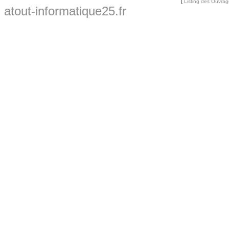
[
Listing des Ouvra
atout-informatique25.fr