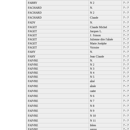
FABRY
N 2
?
-
?
FACHARD
N.
?
-
?
FACHARD
N 2
?
-
?
FACHARD
Claude
?
-
?
FADY
N.
?
-
?
FAGET
Claude Michel
?
-
?
FAGET
Jacques L.
?
-
?
FAGET
J. Simon
?
-
?
FAGET
Julienne dite l'aînée
?
-
?
FAGET
Marie Josèphe
?
-
?
FAGET
Victoire
?
-
?
FAHY
N.
?
-
?
FAHY
Jean Claude
?
-
?
FAIVRE
N.
?
-
?
FAIVRE
N 2
?
-
?
FAIVRE
N 3
?
-
?
FAIVRE
N 4
?
-
?
FAIVRE
N 5
?
-
?
FAIVRE
aîné
?
-
?
FAIVRE
aînée
?
-
?
FAIVRE
cadet
?
-
?
FAIVRE
N 6
?
-
?
FAIVRE
N 7
?
-
?
FAIVRE
N 8
?
-
?
FAIVRE
N 9
?
-
?
FAIVRE
N 10
?
-
?
FAIVRE
N 11
?
-
?
FAIVRE
frères
?
-
?
FAIVRE
veuve
?
-
?