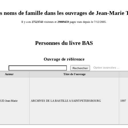
s noms de famille dans les ouvrages de Jean-Marie
Il y a eu
27523743
visiteurs et
29009459
pages vues depuis le 7/12/2005.
Personnes du livre
BAS
Ouvrage de référence
Option avancées ...
Auteur
Titre de l'ouvrage
D Jean-Marie
ARCHIVES DE LA BASTILLE A SAINT-PETERSBOURG
1997