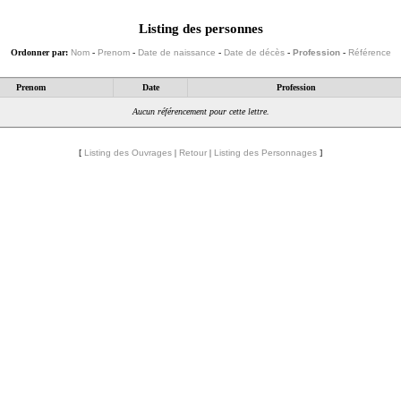
Listing des personnes
Ordonner par:
Nom
-
Prenom
-
Date de naissance
-
Date de décès
-
Profession
-
Référence
Prenom
Date
Profession
Aucun référencement pour cette lettre.
[
Listing des Ouvrages
|
Retour
|
Listing des Personnages
]