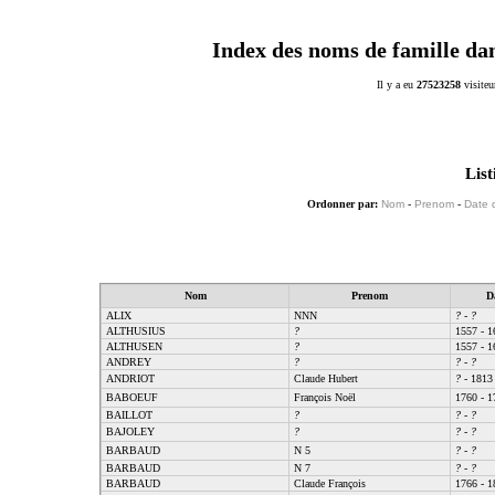
Index des noms de famille da
Il y a eu
27523258
visiteu
List
Ordonner par:
Nom
-
Prenom
-
Date 
Nom
Prenom
D
ALIX
NNN
?
-
?
ALTHUSIUS
?
1557 - 1
ALTHUSEN
?
1557 - 1
ANDREY
?
?
-
?
ANDRIOT
Claude Hubert
?
- 1813
BABOEUF
François Noël
1760 - 1
BAILLOT
?
?
-
?
BAJOLEY
?
?
-
?
BARBAUD
N 5
?
-
?
BARBAUD
N 7
?
-
?
BARBAUD
Claude François
1766 - 1