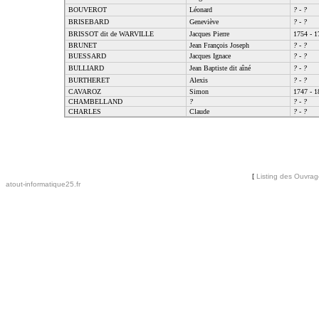
BOUVEROT
Léonard
?
-
?
BRISEBARD
Geneviève
?
-
?
BRISSOT dit de WARVILLE
Jacques Pierre
1754 - 1
BRUNET
Jean François Joseph
?
-
?
BUESSARD
Jacques Ignace
?
-
?
BULLIARD
Jean Baptiste dit aîné
?
-
?
BURTHERET
Alexis
?
-
?
CAVAROZ
Simon
1747 - 1
CHAMBELLAND
?
?
-
?
CHARLES
Claude
?
-
?
[
Listing des Ouvra
atout-informatique25.fr