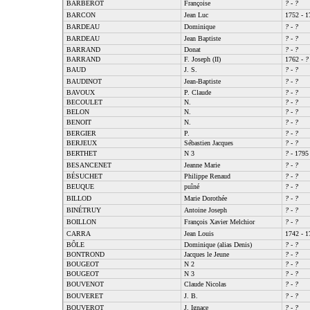
BARBEROT
Françoise
?
-
?
BARCON
Jean Luc
1752 - 1
BARDEAU
Dominique
?
-
?
BARDEAU
Jean Baptiste
?
-
?
BARRAND
Donat
?
-
?
BARRAND
F. Joseph (II)
1762 -
?
BAUD
J. S.
?
-
?
BAUDINOT
Jean-Baptiste
?
-
?
BAVOUX
P. Claude
?
-
?
BECOULET
N.
?
-
?
BELON
N.
?
-
?
BENOIT
N.
?
-
?
BERGIER
P.
?
-
?
BERJEUX
Sébastien Jacques
?
-
?
BERTHET
N 3
?
- 1795
BESANCENET
Jeanne Marie
?
-
?
BÉSUCHET
Philippe Renaud
?
-
?
BEUQUE
puîné
?
-
?
BILLOD
Marie Dorothée
?
-
?
BINÉTRUY
Antoine Joseph
?
-
?
BOILLON
François Xavier Melchior
?
-
?
CARRA
Jean Louis
1742 - 1
BÔLE
Dominique (alias Denis)
?
-
?
BONTROND
Jacques le Jeune
?
-
?
BOUGEOT
N 2
?
-
?
BOUGEOT
N 3
?
-
?
BOUVENOT
Claude Nicolas
?
-
?
BOUVERET
J. B.
?
-
?
BOUVEROT
J. Ignace
?
-
?