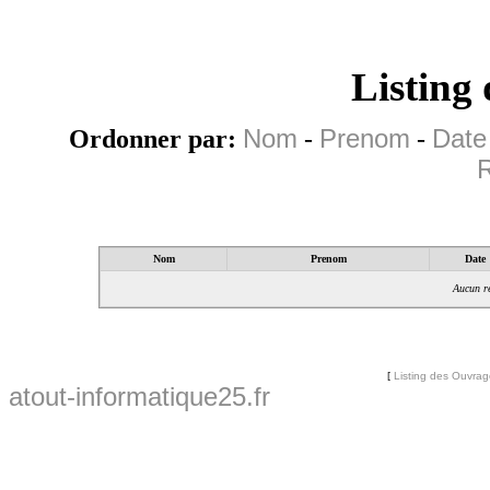
Listing
Ordonner par:
Nom
-
Prenom
-
Date
R
Nom
Prenom
Date
Aucun ré
[
Listing des Ouvra
atout-informatique25.fr