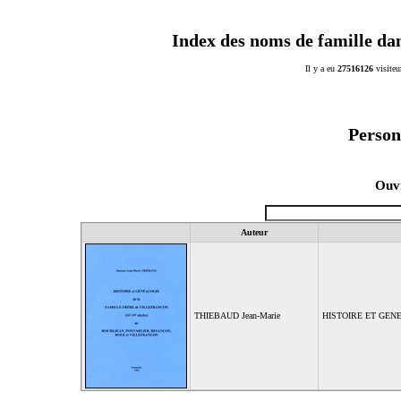
Index des noms de famille da
Il y a eu
27516126
visiteu
Person
Ouvr
Auteur
THIEBAUD Jean-Marie
HISTOIRE ET GEN